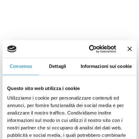
These values are not merely words on paper: they are reflected in
our everyday activities and embedded in our sustainability strategy,
which rests on three fundamental pillars:
Economic
Creating shared value through ethical and responsible conduct, in
full compliance with national and international standards
Social
Consenso
Dettagli
Informazioni sui cookie
Promoting a safe, inclusive workplace that nurtures both the
personal and professional growth of our people
Questo sito web utilizza i cookie
Environmental
Adopting innovative and sustainable solutions to reduce the
Utilizziamo i cookie per personalizzare contenuti ed
environmental impact of our activities
annunci, per fornire funzionalità dei social media e per
analizzare il nostro traffico. Condividiamo inoltre
informazioni sul modo in cui utilizzi il nostro sito con i
nostri partner che si occupano di analisi dei dati web,
pubblicità e social media, i quali potrebbero combinarle