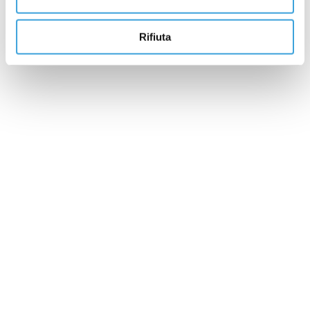
Company
Rifiuta
Financial stability, social and environmental
initiatives, compliance
Services
Quality, innovation, environmental
responsibility